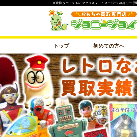
当時物 タカトク 1/55 マクロス VF-1S スーパーバルキ
トップ
初めての方へ