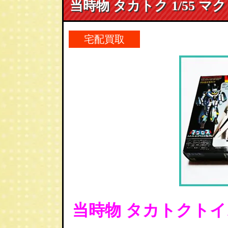
当時物 タカトク 1/55 マ
宅配買取
当時物 タカトクトイス