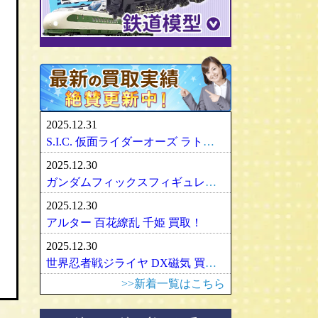
パリセイズ/PALISADES
ミニチャンプス
化物語・偽物語
ULTRA-ACT
リカちゃん
メズコ/MEZCO
hpiレーシング
ガンダム/GUNDAM
百花繚乱
SDX
バービー
プレイアーツ/PLAY ARTS
ノレブ/NOREV
ゾイド/ZOIDS
内藤ルネ/ルネドール
マスターレプリカ/MR
京商/KYOSHO
マクロス/MACROSS
シルバニアファミリー
RAH
ダイヤペット/Diapet
アーマード・コア
マドレーヌちゃん
VCD
アオシマ / DISM
アルター/ALTER
スーパーロボット大戦
カトー/KATO
ベアブリック・BE＠RBRICK
ブラーゴ/Bburago
グッドスマイルカンパニー
フレームアームズ/ガール
トミックス/TOMIX
2025.12.31
ヘルパ/herpa
マックスファクトリー
魔神英雄伝ワタル
ﾏｲｸﾛｴｰｽ/MICRO ACE
S.I.C. 仮面ライダーオーズ ラトラーターコンボ買取
大盛屋 ミクロペット
壽屋/コトブキヤ
車・バイク
ｸﾞﾘｰﾝﾏｯｸｽ/GREENMAX
2025.12.30
イクソ/IXO
グリフォンエンタープライズ
戦車・軍用機・軍艦
ボークス/ＶＯＬＫＳ
天賞堂/Tenshodo
ガンダムフィックスフィギュレーション GFF おまとめ買取！
ﾋﾞｰﾋﾞｰｱｰﾙ/BBR
フリーイング/FREEing
旅客機/飛行機
メディコムトイ
ワールド工芸
2025.12.30
やまと/YAMATO
船・ボート
セキグチ
Bトレインショーティー
アルター 百花繚乱 千姫 買取！
ダイキ工業/DAIKI
建築物
ペットワークス/PetWORKs
モデモ/MODEMO
2025.12.30
デコトラ
やまと/YAMATO
エンドウ/TER
アメリカ車
世界忍者戦ジライヤ DX磁気 買取！
ミニ四駆
ママチャップトイ
ピノチオ模型
イタリア車
>>新着一覧はこちら
オビツドール/OBITSU
ムサシノモデル
イギリス車
マテル/Mattel
アマミヤ/奄美屋
ドイツ車