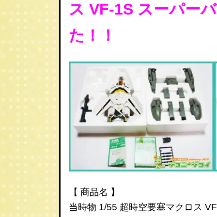
ス
VF-1S
スーパー
た！！
【 商品名 】
当時物 1/55 超時空要塞マクロス V