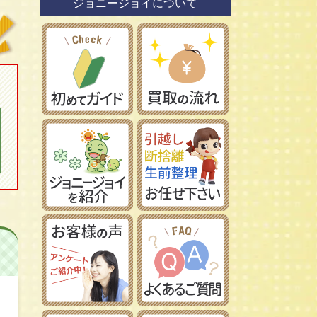
ジョニージョイについて
鉄道模型社
日本車
タミヤ/田宮模型
レーマン/LGB
フランス車
ハセガワ/長谷川製作所
フジミ模型/FUJIMI
アオシマ/青島文化教材社
イマイ/IMAI /今井科学
Ｎゲージ
コトブキヤ/壽屋
ＨＯゲージ
イタレリ/ITALERI
Ｚゲージ
レベル/Revell
車両パーツ
ストラクチャー
Ｇゲージ
Ｏゲージ