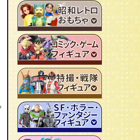
ＴＶアニメ作品 1980年代
特撮・戦隊 TV番組 1960年代
特撮・戦隊 TV番組 1970年代
超合金・DX超合金
ブリキおもちゃ
ソフビ
広告ノベルティグッズ
ジャンボマシンダー
ワンピース/ONE PIECE
キャラクター消しゴム
ジョジョの奇妙な冒険
ビックリマンシール
聖闘士聖矢
っ
ダイアクロン
キン肉マン
変身サイボーグ
ドラゴンボール
仮面ライダー
昭和レトロなミニカー
北斗の拳
ウルトラマン・怪獣
ミクロマン
ルパン三世
ゴジラ