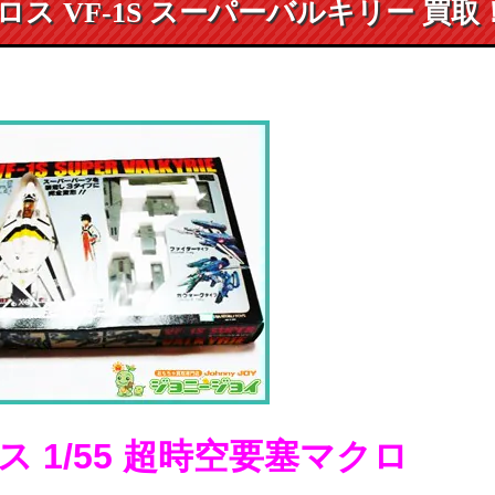
クロス VF-1S スーパーバルキリー 買取
 1/5
5
超時空要塞マクロ