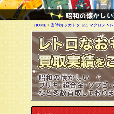
HOME
>
当時物 タカトク 1/55 マクロス V