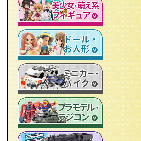
レトロプラモデル
鉄人28号
人造人間キカイダー
旧トランスフォーマー
新世紀エヴァンゲリオン
牙狼-GARO
スターウォーズ
ビンテージ セルロイド人形
AKIRA/アキラ
機動戦士ガンダム
アイアンマン/IRON MAN
仮面ライダーカード
ドラゴンクエスト
マジンガーＺ
プレデター/PREDATOR
ファイナルファンタジー/FF
ゲッターロボ
エイリアン/ALIEN
トランスフォーマー
ターミネーター
セーラームーン
マクロス
マルサン/MARUSAN
ロボコップ
初音ミク
メタルヒーローシリーズ
ブルマァク/BULLMARK
バットマン
P.O.P
魔法少女まどか☆マギカ
スーパー戦隊
ポピー/POPY
グレムリン
RAH
フェイト/Fate
旧タカラ/TAKARA
バイオハザード
CCP キン肉マン
武装神姫
ブライス/Blythe
旧バンダイ/BANDAI
ディズニー
超像可動
魔法少女リリカルなのは
プーリップ/Pullip
タカトクトイス/T.T
リビングデッドドールズ/LDD
聖闘士聖衣神話
艦隊これくしょん -艦これ-
超合金魂
スーパードルフィー/ドルフィードリーム
中嶋製作所
Figuarts/フィギュアーツ
けいおん！
ROBOT魂
アゾンドール/AZONE
ヨネザワ/米澤玩具
ワールドコレクタブル
すーぱーそに子
RAH
モモコ/momoko
トミカ/TOMICA
プレイモービル
一騎当千
マスターピース
ハイブリッドアクティブ/HAF
ホットトイズ/HOT TOYS
オートアート/AUTOart
東方Project
M1号
えっくす☆きゅーと
サイドショウ/SIDE SHOW
エブロ/EBBRO
涼宮ハルヒの憂鬱
S.H.モンスターアーツ
ピュアニーモ