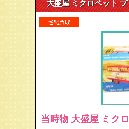
大盛屋 ミクロペット プリ
宅配買取
当時物 大盛屋 ミク