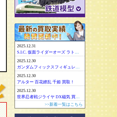
パリセイズ/PALISADES
ミニチャンプス
化物語・偽物語
ULTRA-ACT
リカちゃん
メズコ/MEZCO
hpiレーシング
ガンダム/GUNDAM
百花繚乱
SDX
バービー
プレイアーツ/PLAY ARTS
ノレブ/NOREV
ゾイド/ZOIDS
内藤ルネ/ルネドール
マスターレプリカ/MR
京商/KYOSHO
マクロス/MACROSS
シルバニアファミリー
RAH
ダイヤペット/Diapet
アーマード・コア
マドレーヌちゃん
VCD
アオシマ / DISM
アルター/ALTER
スーパーロボット大戦
カトー/KATO
ベアブリック・BE＠RBRICK
ブラーゴ/Bburago
グッドスマイルカンパニー
フレームアームズ/ガール
トミックス/TOMIX
2025.12.31
ヘルパ/herpa
マックスファクトリー
魔神英雄伝ワタル
ﾏｲｸﾛｴｰｽ/MICRO ACE
S.I.C. 仮面ライダーオーズ ラトラーターコンボ買取
大盛屋 ミクロペット
壽屋/コトブキヤ
車・バイク
ｸﾞﾘｰﾝﾏｯｸｽ/GREENMAX
2025.12.30
イクソ/IXO
グリフォンエンタープライズ
戦車・軍用機・軍艦
ボークス/ＶＯＬＫＳ
天賞堂/Tenshodo
ガンダムフィックスフィギュレーション GFF おまとめ買取！
ﾋﾞｰﾋﾞｰｱｰﾙ/BBR
フリーイング/FREEing
旅客機/飛行機
メディコムトイ
ワールド工芸
2025.12.30
やまと/YAMATO
船・ボート
セキグチ
Bトレインショーティー
アルター 百花繚乱 千姫 買取！
ダイキ工業/DAIKI
建築物
ペットワークス/PetWORKs
モデモ/MODEMO
2025.12.30
デコトラ
やまと/YAMATO
エンドウ/TER
アメリカ車
世界忍者戦ジライヤ DX磁気 買取！
ミニ四駆
ママチャップトイ
ピノチオ模型
イタリア車
>>新着一覧はこちら
オビツドール/OBITSU
ムサシノモデル
イギリス車
マテル/Mattel
アマミヤ/奄美屋
ドイツ車