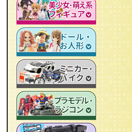
レトロプラモデル
鉄人28号
人造人間キカイダー
旧トランスフォーマー
新世紀エヴァンゲリオン
牙狼-GARO
スターウォーズ
ビンテージ セルロイド人形
AKIRA/アキラ
機動戦士ガンダム
アイアンマン/IRON MAN
仮面ライダーカード
ドラゴンクエスト
マジンガーＺ
プレデター/PREDATOR
ファイナルファンタジー/FF
ゲッターロボ
エイリアン/ALIEN
トランスフォーマー
ターミネーター
セーラームーン
マクロス
マルサン/MARUSAN
ロボコップ
初音ミク
メタルヒーローシリーズ
ブルマァク/BULLMARK
バットマン
P.O.P
魔法少女まどか☆マギカ
スーパー戦隊
ポピー/POPY
グレムリン
RAH
フェイト/Fate
旧タカラ/TAKARA
バイオハザード
CCP キン肉マン
武装神姫
ブライス/Blythe
旧バンダイ/BANDAI
ディズニー
超像可動
魔法少女リリカルなのは
プーリップ/Pullip
タカトクトイス/T.T
リビングデッドドールズ/LDD
聖闘士聖衣神話
艦隊これくしょん -艦これ-
超合金魂
スーパードルフィー/ドルフィードリーム
中嶋製作所
Figuarts/フィギュアーツ
けいおん！
ROBOT魂
アゾンドール/AZONE
ヨネザワ/米澤玩具
ワールドコレクタブル
すーぱーそに子
RAH
モモコ/momoko
トミカ/TOMICA
プレイモービル
一騎当千
マスターピース
ハイブリッドアクティブ/HAF
ホットトイズ/HOT TOYS
オートアート/AUTOart
東方Project
M1号
えっくす☆きゅーと
サイドショウ/SIDE SHOW
エブロ/EBBRO
涼宮ハルヒの憂鬱
S.H.モンスターアーツ
ピュアニーモ