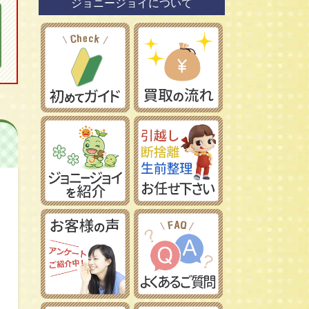
ジョニージョイについて
鉄道模型社
日本車
タミヤ/田宮模型
レーマン/LGB
フランス車
ハセガワ/長谷川製作所
フジミ模型/FUJIMI
アオシマ/青島文化教材社
イマイ/IMAI /今井科学
Ｎゲージ
コトブキヤ/壽屋
ＨＯゲージ
イタレリ/ITALERI
Ｚゲージ
レベル/Revell
車両パーツ
ストラクチャー
Ｇゲージ
Ｏゲージ