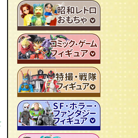
ＴＶアニメ作品 1980年代
特撮・戦隊 TV番組 1960年代
特撮・戦隊 TV番組 1970年代
超合金・DX超合金
ブリキおもちゃ
ソフビ
広告ノベルティグッズ
ジャンボマシンダー
ワンピース/ONE PIECE
キャラクター消しゴム
ジョジョの奇妙な冒険
ビックリマンシール
聖闘士聖矢
ダイアクロン
キン肉マン
変身サイボーグ
ドラゴンボール
仮面ライダー
て
昭和レトロなミニカー
北斗の拳
ウルトラマン・怪獣
ミクロマン
ルパン三世
ゴジラ