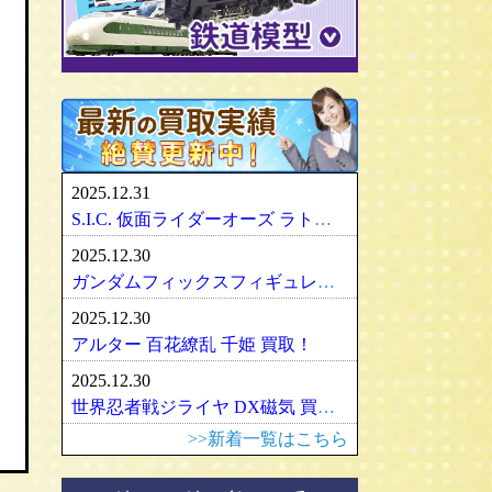
パリセイズ/PALISADES
ミニチャンプス
化物語・偽物語
ULTRA-ACT
リカちゃん
メズコ/MEZCO
hpiレーシング
ガンダム/GUNDAM
百花繚乱
SDX
バービー
プレイアーツ/PLAY ARTS
ノレブ/NOREV
ゾイド/ZOIDS
内藤ルネ/ルネドール
マスターレプリカ/MR
京商/KYOSHO
マクロス/MACROSS
シルバニアファミリー
RAH
ダイヤペット/Diapet
アーマード・コア
マドレーヌちゃん
VCD
アオシマ / DISM
アルター/ALTER
スーパーロボット大戦
カトー/KATO
ベアブリック・BE＠RBRICK
ブラーゴ/Bburago
グッドスマイルカンパニー
フレームアームズ/ガール
トミックス/TOMIX
2025.12.31
ヘルパ/herpa
マックスファクトリー
魔神英雄伝ワタル
ﾏｲｸﾛｴｰｽ/MICRO ACE
S.I.C. 仮面ライダーオーズ ラトラーターコンボ買取
大盛屋 ミクロペット
壽屋/コトブキヤ
車・バイク
ｸﾞﾘｰﾝﾏｯｸｽ/GREENMAX
2025.12.30
イクソ/IXO
グリフォンエンタープライズ
戦車・軍用機・軍艦
ボークス/ＶＯＬＫＳ
天賞堂/Tenshodo
ガンダムフィックスフィギュレーション GFF おまとめ買取！
ﾋﾞｰﾋﾞｰｱｰﾙ/BBR
フリーイング/FREEing
旅客機/飛行機
メディコムトイ
ワールド工芸
2025.12.30
やまと/YAMATO
船・ボート
セキグチ
Bトレインショーティー
アルター 百花繚乱 千姫 買取！
ダイキ工業/DAIKI
建築物
ペットワークス/PetWORKs
モデモ/MODEMO
2025.12.30
デコトラ
やまと/YAMATO
エンドウ/TER
アメリカ車
世界忍者戦ジライヤ DX磁気 買取！
ミニ四駆
ママチャップトイ
ピノチオ模型
イタリア車
>>新着一覧はこちら
オビツドール/OBITSU
ムサシノモデル
イギリス車
マテル/Mattel
アマミヤ/奄美屋
ドイツ車