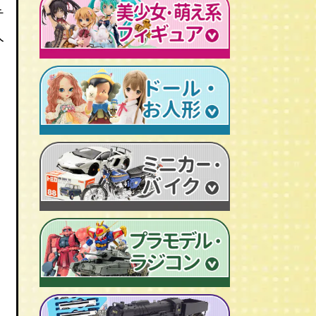
レトロプラモデル
テ
鉄人28号
人造人間キカイダー
旧トランスフォーマー
新世紀エヴァンゲリオン
牙狼-GARO
人
スターウォーズ
ビンテージ セルロイド人形
AKIRA/アキラ
機動戦士ガンダム
アイアンマン/IRON MAN
仮面ライダーカード
ドラゴンクエスト
マジンガーＺ
プレデター/PREDATOR
ファイナルファンタジー/FF
ゲッターロボ
エイリアン/ALIEN
トランスフォーマー
ターミネーター
セーラームーン
マクロス
マルサン/MARUSAN
ロボコップ
初音ミク
メタルヒーローシリーズ
ブルマァク/BULLMARK
バットマン
P.O.P
魔法少女まどか☆マギカ
スーパー戦隊
ポピー/POPY
グレムリン
RAH
フェイト/Fate
旧タカラ/TAKARA
バイオハザード
CCP キン肉マン
武装神姫
ブライス/Blythe
旧バンダイ/BANDAI
ディズニー
超像可動
魔法少女リリカルなのは
プーリップ/Pullip
タカトクトイス/T.T
リビングデッドドールズ/LDD
聖闘士聖衣神話
艦隊これくしょん -艦これ-
超合金魂
スーパードルフィー/ドルフィードリーム
中嶋製作所
Figuarts/フィギュアーツ
けいおん！
ROBOT魂
アゾンドール/AZONE
ヨネザワ/米澤玩具
ワールドコレクタブル
すーぱーそに子
RAH
モモコ/momoko
トミカ/TOMICA
プレイモービル
一騎当千
マスターピース
ハイブリッドアクティブ/HAF
ホットトイズ/HOT TOYS
オートアート/AUTOart
東方Project
M1号
えっくす☆きゅーと
サイドショウ/SIDE SHOW
エブロ/EBBRO
涼宮ハルヒの憂鬱
S.H.モンスターアーツ
ピュアニーモ