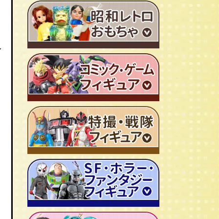
ＴＶアニメ作品 1980年代
特撮・戦隊 TV番組 1960年代
特撮・戦隊 TV番組 1970年代
ィ
超合金・DX超合金
ブリキおもちゃ
ソフビ
広告ノベルティグッズ
ジャンボマシンダー
ワンピース/ONE PIECE
キャラクター消しゴム
ジョジョの奇妙な冒険
ビックリマンシール
聖闘士聖矢
ダイアクロン
キン肉マン
変身サイボーグ
ドラゴンボール
仮面ライダー
昭和レトロなミニカー
北斗の拳
ウルトラマン・怪獣
ミクロマン
ルパン三世
ゴジラ