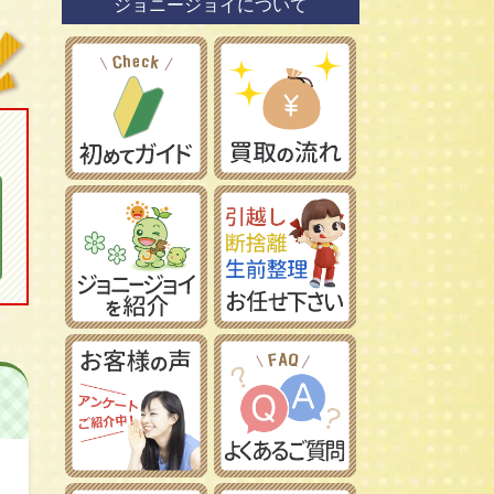
ジョニージョイについて
鉄道模型社
日本車
タミヤ/田宮模型
レーマン/LGB
フランス車
ハセガワ/長谷川製作所
フジミ模型/FUJIMI
アオシマ/青島文化教材社
イマイ/IMAI /今井科学
Ｎゲージ
コトブキヤ/壽屋
ＨＯゲージ
イタレリ/ITALERI
Ｚゲージ
レベル/Revell
車両パーツ
ストラクチャー
Ｇゲージ
Ｏゲージ