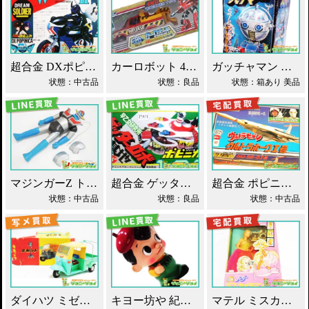
超合金 DXポピニカ ウィナア2世 夢戦士ウイングマン PC-46 買取！
カーロボット 4WD・レッカー車 ダイアクロン買取！
ガッチャマン パイマー DXジャンボマシンダー買取！
状態：中古品
状態：良品
状態：箱あり 美品
マジンガーZ トーキング ソフビ マスダヤ買取！
超合金 ゲッターロボ基地 早乙女研究所 買取！
超合金 ポピニカ ウルトラセブン ウルトラホーク1号 買取！
状態：中古品
状態：良品
状態：中古品
ダイハツ ミゼット ブリキ マスダヤ買取！
キヨー坊や 紀陽銀行 店頭用 貯金箱 ソフビ買取！
マテル ミスカメラマン バービー人形 買取！