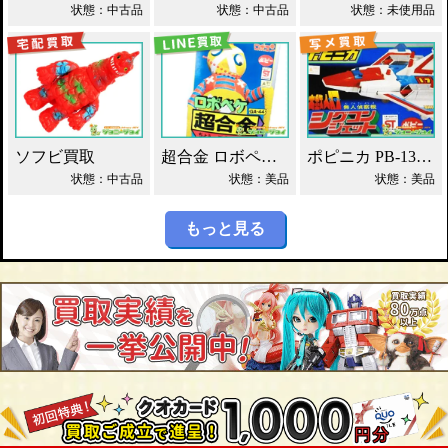
状態：中古品
状態：中古品
状態：未使用品
ソフビ買取
超合金 ロボペケ GA-44 がんばれ!!ロボコン 買取！
ポピニカ PB-13 シグコンジェット 買取！
状態：中古品
状態：美品
状態：美品
もっと見る