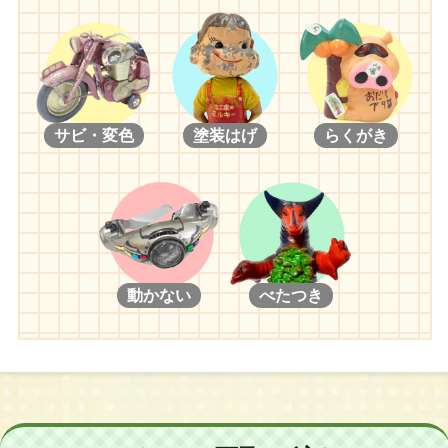
サビ・変色
塗装はげ
らくがき
動かない
べたつき