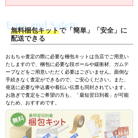
Easy and Safety
無料梱包キット
で「簡単」「安全」に
商品撮影
配送できる
LINEの友だち追加・査定画像を送信
商品を撮影して、査定フォームから画像
「ジョニージョイLINE査定」を友だちに
おもちゃ査定の際に必要な梱包キットは当店でご用意い
を送信します。
追加し、スマートフォンなどのカメラで
たしますので、梱包に必要な段ボールや緩衝材、ガムテ
撮影したおもちゃの写真をトーク中に送
ープなどをご用意いただく必要はございません。面倒な
信します。
手続きなく査定ができるので、ご安心ください。また、
梱包キットをメールで申し込み
発送に必要な申込書や着払い伝票も同封されています。
梱包キットをLINEで申し込み
お急ぎで査定をご希望の方も、「最短翌日到着」が可能
査定結果をメールで確認し、梱包キット
なため、おすすめです。
を申し込みます。梱包キットは送料無料
査定結果をLINEで確認し、梱包キットを
でお届けします。
申し込みます。梱包キットは送料無料で
お届けします。
自宅でおもちゃを発送・梱包
自宅でおもちゃを発送・梱包