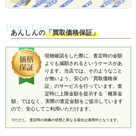
梱包キットに同封する発送ガイドの手順
に沿い、査定するおもちゃを梱包してく
梱包キットに同封する発送ガイドの手順
ださい。お電話にて集荷依頼を行い発
に沿い、査定するおもちゃを梱包してく
Price Guarantee
送。当店へ無料で発送いただけます。
ださい。お電話にて集荷依頼を行い発
送。当店へ無料で発送いただけます。
あんしんの
「買取価格保証」
入金完了
入金完了
現物確認をした際に、査定時の金額
当店に査定したおもちゃがご到着後、ご
よりも減額されるというケースがあ
指定の口座に即日入金可能です。
当店に査定したおもちゃがご到着後、ご
指定の口座に即日入金可能です。
ります。当店では、そのようなこと
が無いよう、安心の「買取価格保
証」のサービスを行っています。査
初めての方へ
買取の流れ
写真の撮影方法
定時に上限金額を提示する「概算金
初めての方へ
LINE査定の流れ
写真の撮影方法
額」ではなく、実際の査定金額をご提示しています
ので、安心してご利用いただけます。
※ただし、査定時の画像の状態と異なる場合は適用外となります。