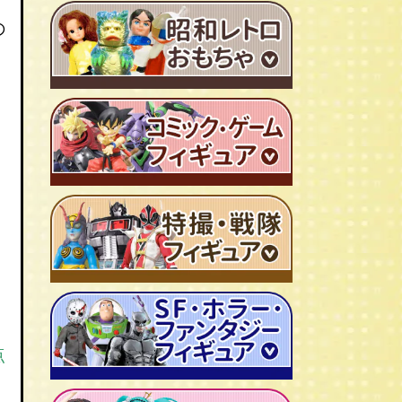
ＴＶアニメ作品 1980年代
の
特撮・戦隊 TV番組 1960年代
特撮・戦隊 TV番組 1970年代
超合金・DX超合金
ブリキおもちゃ
ソフビ
広告ノベルティグッズ
ジャンボマシンダー
ワンピース/ONE PIECE
キャラクター消しゴム
ジョジョの奇妙な冒険
ビックリマンシール
聖闘士聖矢
ダイアクロン
キン肉マン
変身サイボーグ
ドラゴンボール
仮面ライダー
点
昭和レトロなミニカー
北斗の拳
ウルトラマン・怪獣
ミクロマン
ルパン三世
ゴジラ