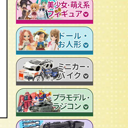
レトロプラモデル
鉄人28号
人造人間キカイダー
旧トランスフォーマー
新世紀エヴァンゲリオン
牙狼-GARO
スターウォーズ
ビンテージ セルロイド人形
AKIRA/アキラ
機動戦士ガンダム
アイアンマン/IRON MAN
仮面ライダーカード
ドラゴンクエスト
マジンガーＺ
プレデター/PREDATOR
ファイナルファンタジー/FF
ゲッターロボ
エイリアン/ALIEN
トランスフォーマー
ターミネーター
セーラームーン
マクロス
マルサン/MARUSAN
ロボコップ
初音ミク
メタルヒーローシリーズ
ブルマァク/BULLMARK
バットマン
P.O.P
魔法少女まどか☆マギカ
スーパー戦隊
ポピー/POPY
グレムリン
RAH
フェイト/Fate
旧タカラ/TAKARA
バイオハザード
CCP キン肉マン
武装神姫
ブライス/Blythe
旧バンダイ/BANDAI
ディズニー
超像可動
魔法少女リリカルなのは
プーリップ/Pullip
タカトクトイス/T.T
リビングデッドドールズ/LDD
聖闘士聖衣神話
艦隊これくしょん -艦これ-
超合金魂
スーパードルフィー/ドルフィードリーム
中嶋製作所
Figuarts/フィギュアーツ
けいおん！
ROBOT魂
アゾンドール/AZONE
ヨネザワ/米澤玩具
ワールドコレクタブル
すーぱーそに子
RAH
モモコ/momoko
トミカ/TOMICA
プレイモービル
一騎当千
マスターピース
ハイブリッドアクティブ/HAF
ホットトイズ/HOT TOYS
オートアート/AUTOart
東方Project
M1号
えっくす☆きゅーと
サイドショウ/SIDE SHOW
エブロ/EBBRO
涼宮ハルヒの憂鬱
S.H.モンスターアーツ
ピュアニーモ