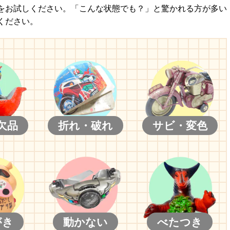
をお試しください。「こんな状態でも？」と驚かれる方が多い
ください。
欠品
折れ・破れ
サビ・変色
がき
動かない
べたつき