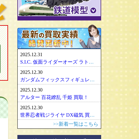
パリセイズ/PALISADES
ミニチャンプス
化物語・偽物語
ULTRA-ACT
リカちゃん
メズコ/MEZCO
hpiレーシング
ガンダム/GUNDAM
百花繚乱
SDX
バービー
プレイアーツ/PLAY ARTS
ノレブ/NOREV
ゾイド/ZOIDS
内藤ルネ/ルネドール
マスターレプリカ/MR
京商/KYOSHO
マクロス/MACROSS
シルバニアファミリー
RAH
ダイヤペット/Diapet
アーマード・コア
マドレーヌちゃん
VCD
アオシマ / DISM
アルター/ALTER
スーパーロボット大戦
カトー/KATO
ベアブリック・BE＠RBRICK
ブラーゴ/Bburago
グッドスマイルカンパニー
フレームアームズ/ガール
トミックス/TOMIX
2025.12.31
ヘルパ/herpa
マックスファクトリー
魔神英雄伝ワタル
ﾏｲｸﾛｴｰｽ/MICRO ACE
S.I.C. 仮面ライダーオーズ ラトラーターコンボ買取
大盛屋 ミクロペット
壽屋/コトブキヤ
車・バイク
ｸﾞﾘｰﾝﾏｯｸｽ/GREENMAX
2025.12.30
イクソ/IXO
グリフォンエンタープライズ
戦車・軍用機・軍艦
ボークス/ＶＯＬＫＳ
天賞堂/Tenshodo
ガンダムフィックスフィギュレーション GFF おまとめ買取！
ﾋﾞｰﾋﾞｰｱｰﾙ/BBR
フリーイング/FREEing
旅客機/飛行機
メディコムトイ
ワールド工芸
2025.12.30
やまと/YAMATO
船・ボート
セキグチ
Bトレインショーティー
アルター 百花繚乱 千姫 買取！
ダイキ工業/DAIKI
建築物
ペットワークス/PetWORKs
モデモ/MODEMO
2025.12.30
デコトラ
やまと/YAMATO
エンドウ/TER
アメリカ車
世界忍者戦ジライヤ DX磁気 買取！
ミニ四駆
ママチャップトイ
ピノチオ模型
イタリア車
>>新着一覧はこちら
オビツドール/OBITSU
ムサシノモデル
イギリス車
マテル/Mattel
アマミヤ/奄美屋
ドイツ車