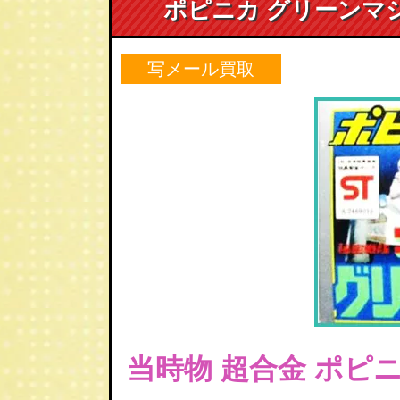
ポピニカ グリーンマ
写メール買取
当時物 超合金 ポピ