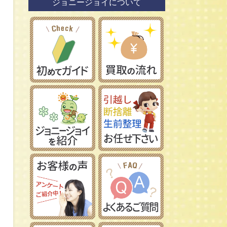
ジョニージョイについて
鉄道模型社
日本車
タミヤ/田宮模型
レーマン/LGB
フランス車
ハセガワ/長谷川製作所
フジミ模型/FUJIMI
アオシマ/青島文化教材社
イマイ/IMAI /今井科学
Ｎゲージ
コトブキヤ/壽屋
ＨＯゲージ
イタレリ/ITALERI
Ｚゲージ
レベル/Revell
車両パーツ
ストラクチャー
Ｇゲージ
Ｏゲージ