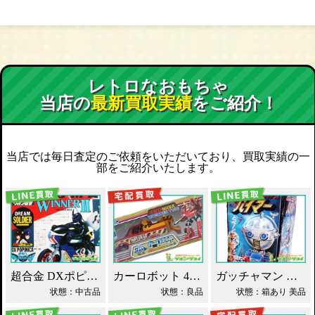
レトロなおもちゃ
当店の
最新買取実績
をご紹介！
当店では毎日査定のご依頼をいただいており、買取実績の一
部をご紹介いたします。
超合金 DXポピニカ ウィナア2世 夢戦士ウイングマン PC-46 買取！
カーロボット 4WD・レッカー車 ダイアクロン買取！
ガッチャマン パイマー DXジャンボマシンダー買取！
状態：中古品
状態：良品
状態：箱あり 美品