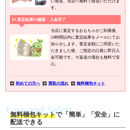
い発送。当店へ無料で発送いただけま
す。
査定結果の確認・入金完了
当店に査定するおもちゃがご到着後、
24時間以内に査定結果をメールにてお
知らせします。査定金額にご同意いた
だきました後、ご指定の口座に即日入
金可能です。※返送の場合も無料で安
心。
初めての方へ
買取の流れ
無料梱包キット
Easy and Safety
無料梱包キット
で「簡単」「安全」に
商品撮影
配送できる
LINEの友だち追加・査定画像を送信