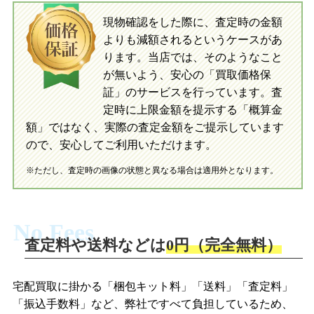
現物確認をした際に、査定時の金額
当店に査定したおもちゃがご到着後、ご
よりも減額されるというケースがあ
指定の口座に即日入金可能です。
当店に査定したおもちゃがご到着後、ご
指定の口座に即日入金可能です。
ります。当店では、そのようなこと
が無いよう、安心の「買取価格保
証」のサービスを行っています。査
初めての方へ
買取の流れ
写真の撮影方法
定時に上限金額を提示する「概算金
初めての方へ
LINE査定の流れ
写真の撮影方法
額」ではなく、実際の査定金額をご提示しています
ので、安心してご利用いただけます。
※ただし、査定時の画像の状態と異なる場合は適用外となります。
No Fees
査定料や送料などは
0円（完全無料）
宅配買取に掛かる「梱包キット料」「送料」「査定料」
「振込手数料」など、弊社ですべて負担しているため、