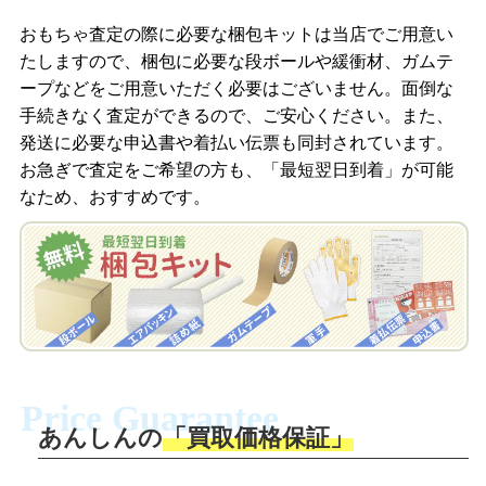
商品を撮影して、査定フォームから画像
「ジョニージョイLINE査定」を友だちに
おもちゃ査定の際に必要な梱包キットは当店でご用意い
を送信します。
追加し、スマートフォンなどのカメラで
たしますので、梱包に必要な段ボールや緩衝材、ガムテ
撮影したおもちゃの写真をトーク中に送
ープなどをご用意いただく必要はございません。面倒な
信します。
手続きなく査定ができるので、ご安心ください。また、
梱包キットをメールで申し込み
発送に必要な申込書や着払い伝票も同封されています。
梱包キットをLINEで申し込み
お急ぎで査定をご希望の方も、「最短翌日到着」が可能
査定結果をメールで確認し、梱包キット
なため、おすすめです。
を申し込みます。梱包キットは送料無料
査定結果をLINEで確認し、梱包キットを
でお届けします。
申し込みます。梱包キットは送料無料で
お届けします。
自宅でおもちゃを発送・梱包
自宅でおもちゃを発送・梱包
梱包キットに同封する発送ガイドの手順
に沿い、査定するおもちゃを梱包してく
梱包キットに同封する発送ガイドの手順
ださい。お電話にて集荷依頼を行い発
に沿い、査定するおもちゃを梱包してく
Price Guarantee
送。当店へ無料で発送いただけます。
ださい。お電話にて集荷依頼を行い発
送。当店へ無料で発送いただけます。
あんしんの
「買取価格保証」
入金完了
入金完了