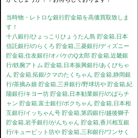
当時物・レトロな銀行貯金箱を高価買取致しま
す！
十八銀行/ひょっこりひょうたん島 貯金箱,日本
信託銀行/のらくろ 貯金箱,三菱銀行/ディズニー
貯金箱,住友銀行/オバケのQ太郎 貯金箱,近畿銀
行/鉄腕アトム 貯金箱,日本振興銀行/あくびちゃ
ん 貯金箱,拓銀/クマのたくちゃん 貯金箱,静岡銀
行/茶摘み娘 貯金箱,三井銀行/野球坊や 貯金箱,紀
陽銀行/キヨー坊 貯金箱,日本勧業銀行/のばらチ
ャン 貯金箱,富士銀行/ボクちゃん 貯金箱,日本相
互銀行/イッちゃん号 貯金箱,第四銀行/越後獅子
貯金箱,岩手銀行/がんちゃん 貯金箱,香川相互銀
行/キューピット坊や 貯金箱,三和銀行/ワンサく