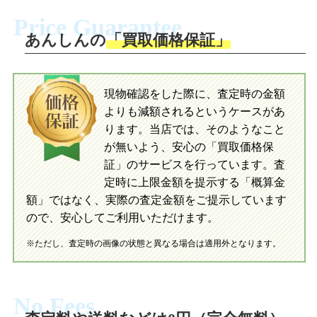
ださい。お電話にて集荷依頼を行い発
に沿い、査定するおもちゃを梱包してく
Price Guarantee
送。当店へ無料で発送いただけます。
ださい。お電話にて集荷依頼を行い発
送。当店へ無料で発送いただけます。
あんしんの
「買取価格保証」
入金完了
入金完了
現物確認をした際に、査定時の金額
当店に査定したおもちゃがご到着後、ご
よりも減額されるというケースがあ
指定の口座に即日入金可能です。
当店に査定したおもちゃがご到着後、ご
指定の口座に即日入金可能です。
ります。当店では、そのようなこと
が無いよう、安心の「買取価格保
証」のサービスを行っています。査
初めての方へ
買取の流れ
写真の撮影方法
定時に上限金額を提示する「概算金
初めての方へ
LINE査定の流れ
写真の撮影方法
額」ではなく、実際の査定金額をご提示しています
ので、安心してご利用いただけます。
※ただし、査定時の画像の状態と異なる場合は適用外となります。
No Fees