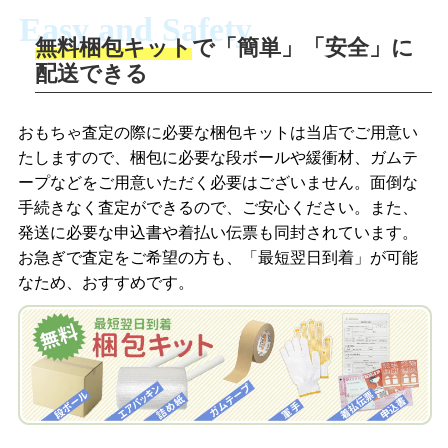
Easy and Safety
無料梱包キット
で「簡単」「安全」に
商品撮影
配送できる
LINEの友だち追加・査定画像を送信
商品を撮影して、査定フォームから画像
「ジョニージョイLINE査定」を友だちに
おもちゃ査定の際に必要な梱包キットは当店でご用意い
を送信します。
追加し、スマートフォンなどのカメラで
たしますので、梱包に必要な段ボールや緩衝材、ガムテ
撮影したおもちゃの写真をトーク中に送
ープなどをご用意いただく必要はございません。面倒な
信します。
手続きなく査定ができるので、ご安心ください。また、
梱包キットをメールで申し込み
発送に必要な申込書や着払い伝票も同封されています。
梱包キットをLINEで申し込み
お急ぎで査定をご希望の方も、「最短翌日到着」が可能
査定結果をメールで確認し、梱包キット
なため、おすすめです。
を申し込みます。梱包キットは送料無料
査定結果をLINEで確認し、梱包キットを
でお届けします。
申し込みます。梱包キットは送料無料で
お届けします。
自宅でおもちゃを発送・梱包
自宅でおもちゃを発送・梱包
梱包キットに同封する発送ガイドの手順
に沿い、査定するおもちゃを梱包してく
梱包キットに同封する発送ガイドの手順