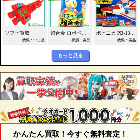
ソフビ買取
超合金 ロボペケ GA-44 がんばれ!!ロボコン 買取！
ポピニカ PB-13 シグコンジェット 買取！
状態：中古品
状態：美品
状態：美品
もっと見る
かんたん買取！今すぐ無料査定！