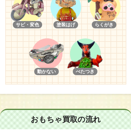
サビ・変色
塗装はげ
らくがき
動かない
べたつき
おもちゃ買取の流れ