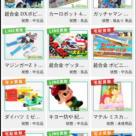
超合金 DXポピニカ ウィナア2世 夢戦士ウイングマン PC-46 買取！
カーロボット 4WD・レッカー車 ダイアクロン買取！
ガッチャマン パイマー DXジャンボマシンダー買取！
状態：中古品
状態：良品
状態：箱あり 美品
マジンガーZ トーキング ソフビ マスダヤ買取！
超合金 ゲッターロボ基地 早乙女研究所 買取！
超合金 ポピニカ ウルトラセブン ウルトラホーク1号 買取！
状態：中古品
状態：良品
状態：中古品
ダイハツ ミゼット ブリキ マスダヤ買取！
キヨー坊や 紀陽銀行 店頭用 貯金箱 ソフビ買取！
マテル ミスカメラマン バービー人形 買取！
状態：中古品
状態：中古品
状態：未使用品