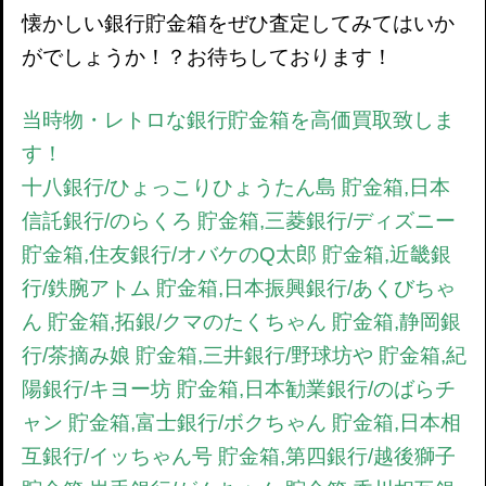
懐かしい銀行貯金箱をぜひ査定してみてはいか
がでしょうか！？お待ちしております！
当時物・レトロな銀行貯金箱を高価買取致しま
す！
十八銀行/ひょっこりひょうたん島 貯金箱,日本
信託銀行/のらくろ 貯金箱,三菱銀行/ディズニー
貯金箱,住友銀行/オバケのQ太郎 貯金箱,近畿銀
行/鉄腕アトム 貯金箱,日本振興銀行/あくびちゃ
ん 貯金箱,拓銀/クマのたくちゃん 貯金箱,静岡銀
行/茶摘み娘 貯金箱,三井銀行/野球坊や 貯金箱,紀
陽銀行/キヨー坊 貯金箱,日本勧業銀行/のばらチ
ャン 貯金箱,富士銀行/ボクちゃん 貯金箱,日本相
互銀行/イッちゃん号 貯金箱,第四銀行/越後獅子