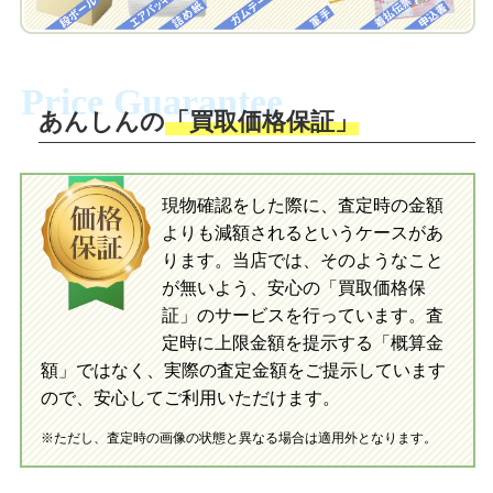
梱包キットに同封する発送ガイドの手順
に沿い、査定するおもちゃを梱包してく
梱包キットに同封する発送ガイドの手順
ださい。お電話にて集荷依頼を行い発
に沿い、査定するおもちゃを梱包してく
Price Guarantee
送。当店へ無料で発送いただけます。
ださい。お電話にて集荷依頼を行い発
送。当店へ無料で発送いただけます。
あんしんの
「買取価格保証」
入金完了
入金完了
現物確認をした際に、査定時の金額
当店に査定したおもちゃがご到着後、ご
よりも減額されるというケースがあ
指定の口座に即日入金可能です。
当店に査定したおもちゃがご到着後、ご
指定の口座に即日入金可能です。
ります。当店では、そのようなこと
が無いよう、安心の「買取価格保
証」のサービスを行っています。査
初めての方へ
買取の流れ
写真の撮影方法
定時に上限金額を提示する「概算金
初めての方へ
LINE査定の流れ
写真の撮影方法
額」ではなく、実際の査定金額をご提示しています
ので、安心してご利用いただけます。
※ただし、査定時の画像の状態と異なる場合は適用外となります。