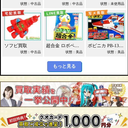
状態：中古品
状態：中古品
状態：未使用品
ソフビ買取
超合金 ロボペケ GA-44 がんばれ!!ロボコン 買取！
ポピニカ PB-13 シグコンジェット 買取！
状態：中古品
状態：美品
状態：美品
もっと見る