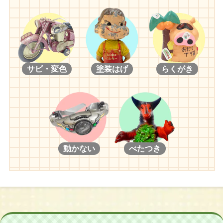
サビ・変色
塗装はげ
らくがき
動かない
べたつき