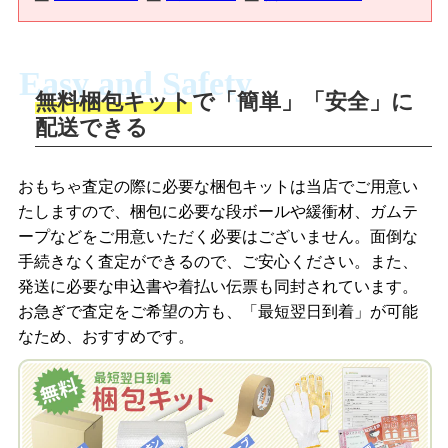
Easy and Safety
無料梱包キット
で「簡単」「安全」に
商品撮影
配送できる
LINEの友だち追加・査定画像を送信
商品を撮影して、査定フォームから画像
「ジョニージョイLINE査定」を友だちに
おもちゃ査定の際に必要な梱包キットは当店でご用意い
を送信します。
追加し、スマートフォンなどのカメラで
たしますので、梱包に必要な段ボールや緩衝材、ガムテ
撮影したおもちゃの写真をトーク中に送
ープなどをご用意いただく必要はございません。面倒な
信します。
手続きなく査定ができるので、ご安心ください。また、
梱包キットをメールで申し込み
発送に必要な申込書や着払い伝票も同封されています。
梱包キットをLINEで申し込み
お急ぎで査定をご希望の方も、「最短翌日到着」が可能
査定結果をメールで確認し、梱包キット
なため、おすすめです。
を申し込みます。梱包キットは送料無料
査定結果をLINEで確認し、梱包キットを
でお届けします。
申し込みます。梱包キットは送料無料で
お届けします。
自宅でおもちゃを発送・梱包
自宅でおもちゃを発送・梱包