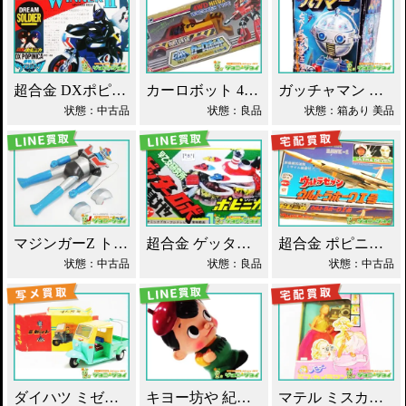
超合金 DXポピニカ ウィナア2世 夢戦士ウイングマン PC-46 買取！
カーロボット 4WD・レッカー車 ダイアクロン買取！
ガッチャマン パイマー DXジャンボマシンダー買取！
状態：中古品
状態：良品
状態：箱あり 美品
マジンガーZ トーキング ソフビ マスダヤ買取！
超合金 ゲッターロボ基地 早乙女研究所 買取！
超合金 ポピニカ ウルトラセブン ウルトラホーク1号 買取！
状態：中古品
状態：良品
状態：中古品
ダイハツ ミゼット ブリキ マスダヤ買取！
キヨー坊や 紀陽銀行 店頭用 貯金箱 ソフビ買取！
マテル ミスカメラマン バービー人形 買取！