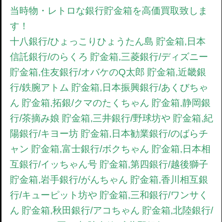
当時物・レトロな銀行貯金箱を高価買取致しま
す！
十八銀行/ひょっこりひょうたん島 貯金箱,日本
信託銀行/のらくろ 貯金箱,三菱銀行/ディズニー
貯金箱,住友銀行/オバケのQ太郎 貯金箱,近畿銀
行/鉄腕アトム 貯金箱,日本振興銀行/あくびちゃ
ん 貯金箱,拓銀/クマのたくちゃん 貯金箱,静岡銀
行/茶摘み娘 貯金箱,三井銀行/野球坊や 貯金箱,紀
陽銀行/キヨー坊 貯金箱,日本勧業銀行/のばらチ
ャン 貯金箱,富士銀行/ボクちゃん 貯金箱,日本相
互銀行/イッちゃん号 貯金箱,第四銀行/越後獅子
貯金箱,岩手銀行/がんちゃん 貯金箱,香川相互銀
行/キューピット坊や 貯金箱,三和銀行/ワンサく
ん 貯金箱,秋田銀行/アコちゃん 貯金箱,北陸銀行/