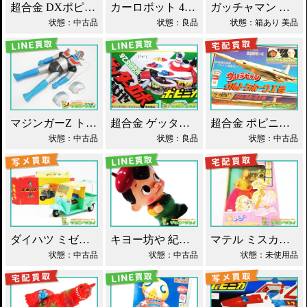
超合金 DXポピニカ ウィナア2世 夢戦士ウイングマン PC-46 買取！
カーロボット 4WD・レッカー車 ダイアクロン買取！
ガッチャマン パイマー DXジャンボマシンダー買取！
状態：中古品
状態：良品
状態：箱あり 美品
マジンガーZ トーキング ソフビ マスダヤ買取！
超合金 ゲッターロボ基地 早乙女研究所 買取！
超合金 ポピニカ ウルトラセブン ウルトラホーク1号 買取！
状態：中古品
状態：良品
状態：中古品
ダイハツ ミゼット ブリキ マスダヤ買取！
キヨー坊や 紀陽銀行 店頭用 貯金箱 ソフビ買取！
マテル ミスカメラマン バービー人形 買取！
状態：中古品
状態：中古品
状態：未使用品