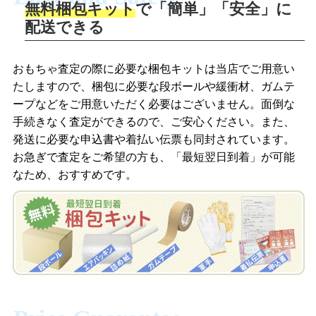
無料梱包キット
で「簡単」「安全」に
商品撮影
配送できる
LINEの友だち追加・査定画像を送信
商品を撮影して、査定フォームから画像
「ジョニージョイLINE査定」を友だちに
おもちゃ査定の際に必要な梱包キットは当店でご用意い
を送信します。
追加し、スマートフォンなどのカメラで
たしますので、梱包に必要な段ボールや緩衝材、ガムテ
撮影したおもちゃの写真をトーク中に送
ープなどをご用意いただく必要はございません。面倒な
信します。
手続きなく査定ができるので、ご安心ください。また、
梱包キットをメールで申し込み
発送に必要な申込書や着払い伝票も同封されています。
梱包キットをLINEで申し込み
お急ぎで査定をご希望の方も、「最短翌日到着」が可能
査定結果をメールで確認し、梱包キット
なため、おすすめです。
を申し込みます。梱包キットは送料無料
査定結果をLINEで確認し、梱包キットを
でお届けします。
申し込みます。梱包キットは送料無料で
お届けします。
自宅でおもちゃを発送・梱包
自宅でおもちゃを発送・梱包
梱包キットに同封する発送ガイドの手順
に沿い、査定するおもちゃを梱包してく
梱包キットに同封する発送ガイドの手順
ださい。お電話にて集荷依頼を行い発
に沿い、査定するおもちゃを梱包してく
送。当店へ無料で発送いただけます。
ださい。お電話にて集荷依頼を行い発