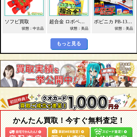
ソフビ買取
超合金 ロボペケ GA-44 がんばれ!!ロボコン 買取！
ポピニカ PB-13 シグコンジェット 買取！
状態：中古品
状態：美品
状態：美品
もっと見る
かんたん買取！今すぐ無料査定！