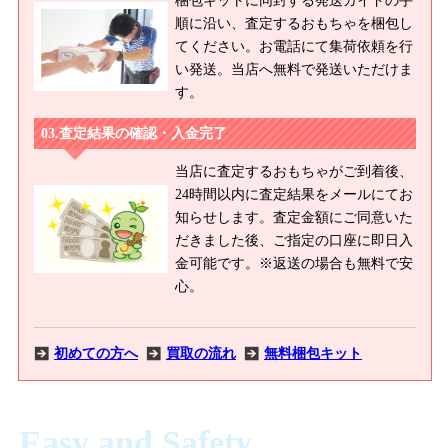
順に沿い、査定するおもちゃを梱包し
てください。お電話にて集荷依頼を行
い発送。当店へ無料で発送いただけま
す。
査定結果の確認・入金完了
当店に査定するおもちゃがご到着後、
24時間以内に査定結果をメールにてお
知らせします。査定金額にご同意いた
だきました後、ご指定の口座に即日入
金可能です。※返送の場合も無料で安
心。
初めての方へ
買取の流れ
無料梱包キット
Easy and Safety