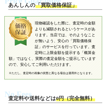
Price Guarantee
送。当店へ無料で発送いただけます。
あんしんの
「買取価格保証」
入金完了
入金完了
現物確認をした際に、査定時の金額
当店に査定したおもちゃがご到着後、ご
よりも減額されるというケースがあ
指定の口座に即日入金可能です。
当店に査定したおもちゃがご到着後、ご
指定の口座に即日入金可能です。
ります。当店では、そのようなこと
が無いよう、安心の「買取価格保
証」のサービスを行っています。査
初めての方へ
買取の流れ
写真の撮影方法
定時に上限金額を提示する「概算金
初めての方へ
LINE査定の流れ
写真の撮影方法
額」ではなく、実際の査定金額をご提示しています
ので、安心してご利用いただけます。
※ただし、査定時の画像の状態と異なる場合は適用外となります。
No Fees
査定料や送料などは
0円（完全無料）