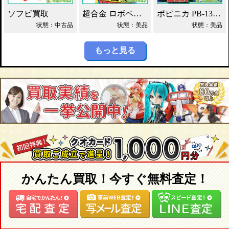
ソフビ買取
超合金 ロボペケ GA-44 がんばれ!!ロボコン 買取！
ポピニカ PB-13 シグコンジェット 買取！
状態：中古品
状態：美品
状態：美品
もっと見る
かんたん買取！今すぐ無料査定！