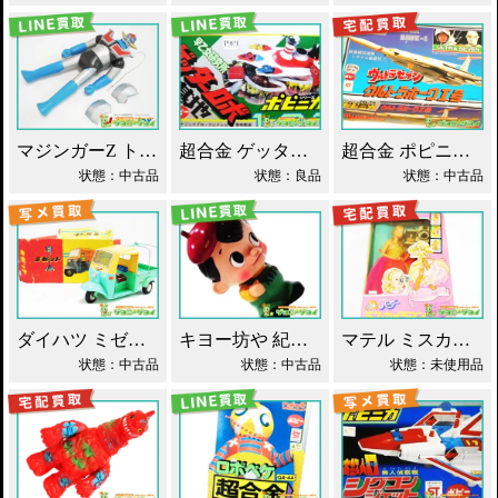
マジンガーZ トーキング ソフビ マスダヤ買取！
超合金 ゲッターロボ基地 早乙女研究所 買取！
超合金 ポピニカ ウルトラセブン ウルトラホーク1号 買取！
状態：中古品
状態：良品
状態：中古品
ダイハツ ミゼット ブリキ マスダヤ買取！
キヨー坊や 紀陽銀行 店頭用 貯金箱 ソフビ買取！
マテル ミスカメラマン バービー人形 買取！
状態：中古品
状態：中古品
状態：未使用品