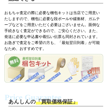
LINEの友だち追加・査定画像を送信
商品を撮影して、査定フォームから画像
「ジョニージョイLINE査定」を友だちに
おもちゃ査定の際に必要な梱包キットは当店でご用意い
を送信します。
追加し、スマートフォンなどのカメラで
たしますので、梱包に必要な段ボールや緩衝材、ガムテ
撮影したおもちゃの写真をトーク中に送
ープなどをご用意いただく必要はございません。面倒な
信します。
手続きなく査定ができるので、ご安心ください。また、
梱包キットをメールで申し込み
発送に必要な申込書や着払い伝票も同封されています。
梱包キットをLINEで申し込み
お急ぎで査定をご希望の方も、「最短翌日到着」が可能
査定結果をメールで確認し、梱包キット
なため、おすすめです。
を申し込みます。梱包キットは送料無料
査定結果をLINEで確認し、梱包キットを
でお届けします。
申し込みます。梱包キットは送料無料で
お届けします。
自宅でおもちゃを発送・梱包
自宅でおもちゃを発送・梱包
梱包キットに同封する発送ガイドの手順
に沿い、査定するおもちゃを梱包してく
梱包キットに同封する発送ガイドの手順
ださい。お電話にて集荷依頼を行い発
に沿い、査定するおもちゃを梱包してく
Price Guarantee
送。当店へ無料で発送いただけます。
ださい。お電話にて集荷依頼を行い発
送。当店へ無料で発送いただけます。
あんしんの
「買取価格保証」
入金完了