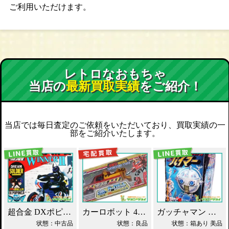
ご利用いただけます。
レトロなおもちゃ
当店の
最新買取実績
をご紹介！
当店では毎日査定のご依頼をいただいており、買取実績の一
部をご紹介いたします。
超合金 DXポピニカ ウィナア2世 夢戦士ウイングマン PC-46 買取！
カーロボット 4WD・レッカー車 ダイアクロン買取！
ガッチャマン パイマー DXジャンボマシンダー買取！
状態：中古品
状態：良品
状態：箱あり 美品