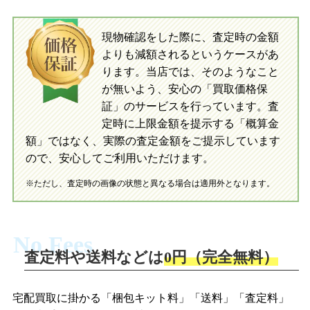
入金完了
現物確認をした際に、査定時の金額
当店に査定したおもちゃがご到着後、ご
よりも減額されるというケースがあ
指定の口座に即日入金可能です。
当店に査定したおもちゃがご到着後、ご
指定の口座に即日入金可能です。
ります。当店では、そのようなこと
が無いよう、安心の「買取価格保
証」のサービスを行っています。査
初めての方へ
買取の流れ
写真の撮影方法
定時に上限金額を提示する「概算金
初めての方へ
LINE査定の流れ
写真の撮影方法
額」ではなく、実際の査定金額をご提示しています
ので、安心してご利用いただけます。
※ただし、査定時の画像の状態と異なる場合は適用外となります。
No Fees
査定料や送料などは
0円（完全無料）
宅配買取に掛かる「梱包キット料」「送料」「査定料」