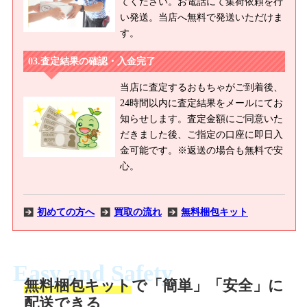
てください。お電話にて集荷依頼を行
い発送。当店へ無料で発送いただけま
す。
査定結果の確認・入金完了
当店に査定するおもちゃがご到着後、
24時間以内に査定結果をメールにてお
知らせします。査定金額にご同意いた
だきました後、ご指定の口座に即日入
金可能です。※返送の場合も無料で安
心。
初めての方へ
買取の流れ
無料梱包キット
Easy and Safety
無料梱包キット
で「簡単」「安全」に
商品撮影
配送できる