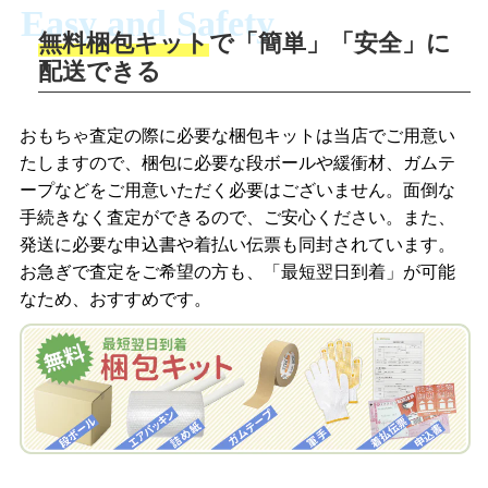
Easy and Safety
無料梱包キット
で「簡単」「安全」に
商品撮影
配送できる
LINEの友だち追加・査定画像を送信
商品を撮影して、査定フォームから画像
「ジョニージョイLINE査定」を友だちに
おもちゃ査定の際に必要な梱包キットは当店でご用意い
を送信します。
追加し、スマートフォンなどのカメラで
たしますので、梱包に必要な段ボールや緩衝材、ガムテ
撮影したおもちゃの写真をトーク中に送
ープなどをご用意いただく必要はございません。面倒な
信します。
手続きなく査定ができるので、ご安心ください。また、
梱包キットをメールで申し込み
発送に必要な申込書や着払い伝票も同封されています。
梱包キットをLINEで申し込み
お急ぎで査定をご希望の方も、「最短翌日到着」が可能
査定結果をメールで確認し、梱包キット
なため、おすすめです。
を申し込みます。梱包キットは送料無料
査定結果をLINEで確認し、梱包キットを
でお届けします。
申し込みます。梱包キットは送料無料で
お届けします。
自宅でおもちゃを発送・梱包
自宅でおもちゃを発送・梱包
梱包キットに同封する発送ガイドの手順
に沿い、査定するおもちゃを梱包してく
梱包キットに同封する発送ガイドの手順
ださい。お電話にて集荷依頼を行い発
に沿い、査定するおもちゃを梱包してく