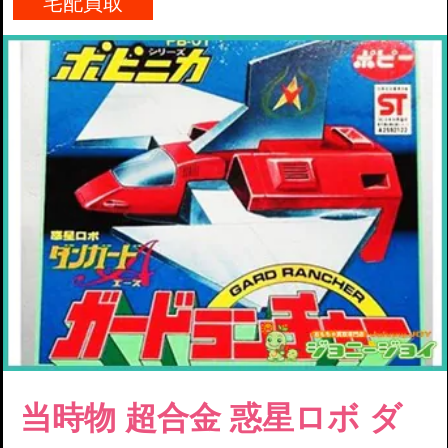
宅配買取
当時物 超
合金
惑星ロボ ダ