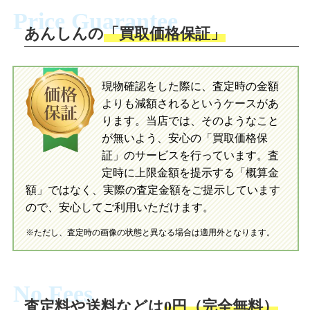
Price Guarantee
送。当店へ無料で発送いただけます。
ださい。お電話にて集荷依頼を行い発
送。当店へ無料で発送いただけます。
あんしんの
「買取価格保証」
入金完了
入金完了
現物確認をした際に、査定時の金額
当店に査定したおもちゃがご到着後、ご
よりも減額されるというケースがあ
指定の口座に即日入金可能です。
当店に査定したおもちゃがご到着後、ご
指定の口座に即日入金可能です。
ります。当店では、そのようなこと
が無いよう、安心の「買取価格保
証」のサービスを行っています。査
初めての方へ
買取の流れ
写真の撮影方法
定時に上限金額を提示する「概算金
初めての方へ
LINE査定の流れ
写真の撮影方法
額」ではなく、実際の査定金額をご提示しています
ので、安心してご利用いただけます。
※ただし、査定時の画像の状態と異なる場合は適用外となります。
No Fees
査定料や送料などは
0円（完全無料）