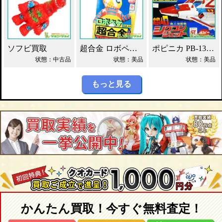
ソフビ買取
超合金 ロボペケ GA-44 がんばれ!!ロボコン 買取！
ポピニカ PB-13 シグコンジェット 買取！
状態：中古品
状態：美品
状態：美品
もっと見る
かんたん買取！今すぐ無料査定！