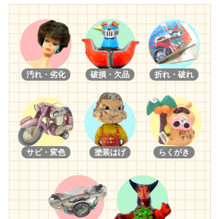
汚れ・劣化
破損・欠品
折れ・破れ
サビ・変色
塗装はげ
らくがき