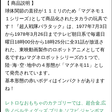
【 商品説明 】
球体関節の直径が１１ミリのため「マグネモ１
１シリーズ｣として商品化されたタカラの玩具で
す！『超人戦隊バラタック』は、1977年7月3日
から1978年3月26日までテレビ朝日系で毎週日
曜日18時00分から18時25分に全31話が放送さ
れた、東映動画製作のロボットアニメとして有
名ですね♪マグネロボットシリーズの１つで、
陸･海･空･地中の４形態が「マグネモ11」とし
て発売されています。
基本形態の赤いボディはインパクトがあります
ね！
レトロなおもちゃのカテゴリーでは、超合金,広
告ノベルティグッズ,ブリキ,ソフビ,ジャンボマ