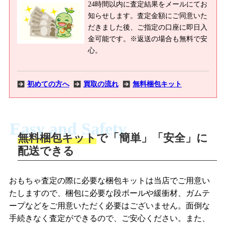
24時間以内に査定結果をメールにてお
知らせします。査定金額にご同意いた
だきました後、ご指定の口座に即日入
金可能です。※返送の場合も無料で安
心。
初めての方へ
買取の流れ
無料梱包キット
Easy and Safety
無料梱包キット
で「簡単」「安全」に
商品撮影
配送できる
LINEの友だち追加・査定画像を送信
商品を撮影して、査定フォームから画像
「ジョニージョイLINE査定」を友だちに
おもちゃ査定の際に必要な梱包キットは当店でご用意い
を送信します。
追加し、スマートフォンなどのカメラで
たしますので、梱包に必要な段ボールや緩衝材、ガムテ
撮影したおもちゃの写真をトーク中に送
ープなどをご用意いただく必要はございません。面倒な
信します。
手続きなく査定ができるので、ご安心ください。また、
梱包キットをメールで申し込み