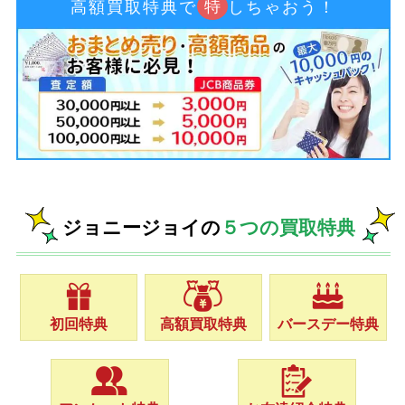
特
高額買取特典で
しちゃおう！
ジョニージョイの
５つの買取特典
初回特典
高額買取特典
バースデー特典