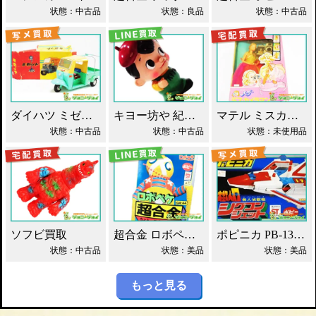
状態：中古品
状態：良品
状態：中古品
ダイハツ ミゼット ブリキ マスダヤ買取！
キヨー坊や 紀陽銀行 店頭用 貯金箱 ソフビ買取！
マテル ミスカメラマン バービー人形 買取！
状態：中古品
状態：中古品
状態：未使用品
ソフビ買取
超合金 ロボペケ GA-44 がんばれ!!ロボコン 買取！
ポピニカ PB-13 シグコンジェット 買取！
状態：中古品
状態：美品
状態：美品
もっと見る