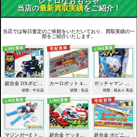
レトロなおもちゃ
当店の
最新買取実績
をご紹介！
当店では毎日査定のご依頼をいただいており、買取実績の一
部をご紹介いたします。
超合金 DXポピニカ ウィナア2世 夢戦士ウイングマン PC-46 買取！
カーロボット 4WD・レッカー車 ダイアクロン買取！
ガッチャマン パイマー DXジャンボマシンダー買取！
状態：中古品
状態：良品
状態：箱あり 美品
マジンガーZ トーキング ソフビ マスダヤ買取！
超合金 ゲッターロボ基地 早乙女研究所 買取！
超合金 ポピニカ ウルトラセブン ウルトラホーク1号 買取！