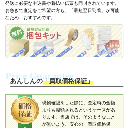
発送に必要な申込書や着払い伝票も同封されています。
梱包キットをLINEで申し込み
お急ぎで査定をご希望の方も、「最短翌日到着」が可能
査定結果をメールで確認し、梱包キット
なため、おすすめです。
を申し込みます。梱包キットは送料無料
査定結果をLINEで確認し、梱包キットを
でお届けします。
申し込みます。梱包キットは送料無料で
お届けします。
自宅でおもちゃを発送・梱包
自宅でおもちゃを発送・梱包
梱包キットに同封する発送ガイドの手順
に沿い、査定するおもちゃを梱包してく
梱包キットに同封する発送ガイドの手順
ださい。お電話にて集荷依頼を行い発
に沿い、査定するおもちゃを梱包してく
Price Guarantee
送。当店へ無料で発送いただけます。
ださい。お電話にて集荷依頼を行い発
送。当店へ無料で発送いただけます。
あんしんの
「買取価格保証」
入金完了
入金完了
現物確認をした際に、査定時の金額
当店に査定したおもちゃがご到着後、ご
よりも減額されるというケースがあ
指定の口座に即日入金可能です。
当店に査定したおもちゃがご到着後、ご
指定の口座に即日入金可能です。
ります。当店では、そのようなこと
が無いよう、安心の「買取価格保