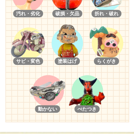
汚れ・劣化
破損・欠品
折れ・破れ
サビ・変色
塗装はげ
らくがき
動かない
べたつき