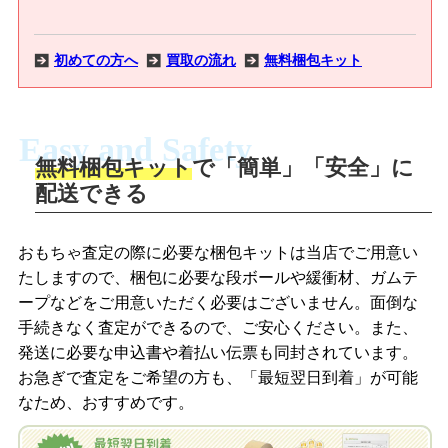
初めての方へ
買取の流れ
無料梱包キット
Easy and Safety
無料梱包キット
で「簡単」「安全」に
商品撮影
配送できる
LINEの友だち追加・査定画像を送信
商品を撮影して、査定フォームから画像
「ジョニージョイLINE査定」を友だちに
おもちゃ査定の際に必要な梱包キットは当店でご用意い
を送信します。
追加し、スマートフォンなどのカメラで
たしますので、梱包に必要な段ボールや緩衝材、ガムテ
撮影したおもちゃの写真をトーク中に送
ープなどをご用意いただく必要はございません。面倒な
信します。
手続きなく査定ができるので、ご安心ください。また、
梱包キットをメールで申し込み
発送に必要な申込書や着払い伝票も同封されています。
梱包キットをLINEで申し込み
お急ぎで査定をご希望の方も、「最短翌日到着」が可能
査定結果をメールで確認し、梱包キット
なため、おすすめです。
を申し込みます。梱包キットは送料無料
査定結果をLINEで確認し、梱包キットを
でお届けします。
申し込みます。梱包キットは送料無料で