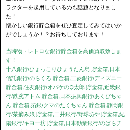
ラクターを起用しているのも話題となりまし
た！
懐かしい銀行貯金箱をぜひ査定してみてはいか
がでしょうか！？お待ちしております！
当時物・レトロな銀行貯金箱を高価買取致しま
す！
十八銀行/ひょっこりひょうたん島 貯金箱,日本
信託銀行/のらくろ 貯金箱,三菱銀行/ディズニー
貯金箱,住友銀行/オバケのQ太郎 貯金箱,近畿銀
行/鉄腕アトム 貯金箱,日本振興銀行/あくびちゃ
ん 貯金箱,拓銀/クマのたくちゃん 貯金箱,静岡銀
行/茶摘み娘 貯金箱,三井銀行/野球坊や 貯金箱,紀
陽銀行/キヨー坊 貯金箱,日本勧業銀行/のばらチ