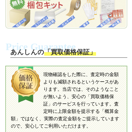
お届けします。
自宅でおもちゃを発送・梱包
自宅でおもちゃを発送・梱包
梱包キットに同封する発送ガイドの手順
に沿い、査定するおもちゃを梱包してく
梱包キットに同封する発送ガイドの手順
ださい。お電話にて集荷依頼を行い発
に沿い、査定するおもちゃを梱包してく
Price Guarantee
送。当店へ無料で発送いただけます。
ださい。お電話にて集荷依頼を行い発
送。当店へ無料で発送いただけます。
あんしんの
「買取価格保証」
入金完了
入金完了
現物確認をした際に、査定時の金額
当店に査定したおもちゃがご到着後、ご
よりも減額されるというケースがあ
指定の口座に即日入金可能です。
当店に査定したおもちゃがご到着後、ご
指定の口座に即日入金可能です。
ります。当店では、そのようなこと
が無いよう、安心の「買取価格保
証」のサービスを行っています。査
初めての方へ
買取の流れ
写真の撮影方法
定時に上限金額を提示する「概算金
初めての方へ
LINE査定の流れ
写真の撮影方法
額」ではなく、実際の査定金額をご提示しています
ので、安心してご利用いただけます。