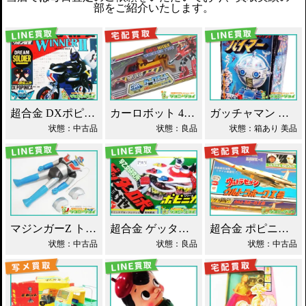
部をご紹介いたします。
超合金 DXポピニカ ウィナア2世 夢戦士ウイングマン PC-46 買取！
カーロボット 4WD・レッカー車 ダイアクロン買取！
ガッチャマン パイマー DXジャンボマシンダー買取！
状態：中古品
状態：良品
状態：箱あり 美品
マジンガーZ トーキング ソフビ マスダヤ買取！
超合金 ゲッターロボ基地 早乙女研究所 買取！
超合金 ポピニカ ウルトラセブン ウルトラホーク1号 買取！
状態：中古品
状態：良品
状態：中古品