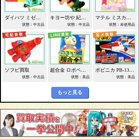
ダイハツ ミゼット ブリキ マスダヤ買取！
キヨー坊や 紀陽銀行 店頭用 貯金箱 ソフビ買取！
マテル ミスカメラマン バービー人形 買取！
状態：中古品
状態：中古品
状態：未使用品
ソフビ買取
超合金 ロボペケ GA-44 がんばれ!!ロボコン 買取！
ポピニカ PB-13 シグコンジェット 買取！
状態：中古品
状態：美品
状態：美品
もっと見る