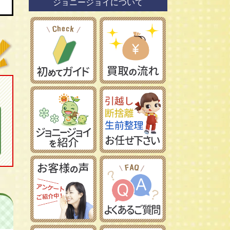
ジョニージョイについて
鉄道模型社
日本車
タミヤ/田宮模型
レーマン/LGB
フランス車
ハセガワ/長谷川製作所
フジミ模型/FUJIMI
アオシマ/青島文化教材社
イマイ/IMAI /今井科学
Ｎゲージ
コトブキヤ/壽屋
ＨＯゲージ
イタレリ/ITALERI
Ｚゲージ
レベル/Revell
車両パーツ
ストラクチャー
Ｇゲージ
Ｏゲージ