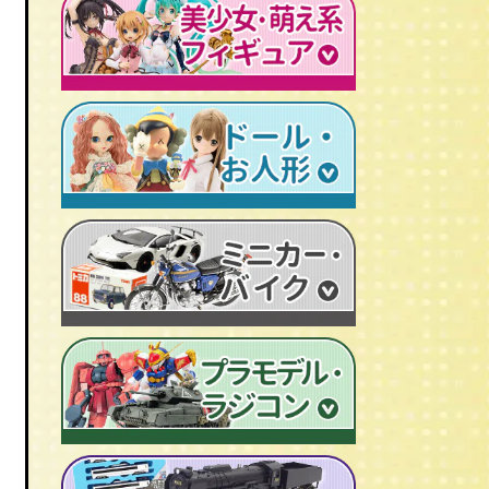
レトロプラモデル
鉄人28号
人造人間キカイダー
旧トランスフォーマー
新世紀エヴァンゲリオン
牙狼-GARO
スターウォーズ
ビンテージ セルロイド人形
AKIRA/アキラ
機動戦士ガンダム
アイアンマン/IRON MAN
仮面ライダーカード
ドラゴンクエスト
マジンガーＺ
プレデター/PREDATOR
ファイナルファンタジー/FF
ゲッターロボ
エイリアン/ALIEN
トランスフォーマー
ターミネーター
セーラームーン
マクロス
マルサン/MARUSAN
ロボコップ
初音ミク
メタルヒーローシリーズ
ブルマァク/BULLMARK
バットマン
P.O.P
魔法少女まどか☆マギカ
スーパー戦隊
ポピー/POPY
グレムリン
RAH
フェイト/Fate
旧タカラ/TAKARA
バイオハザード
CCP キン肉マン
武装神姫
ブライス/Blythe
旧バンダイ/BANDAI
ディズニー
超像可動
魔法少女リリカルなのは
プーリップ/Pullip
タカトクトイス/T.T
リビングデッドドールズ/LDD
聖闘士聖衣神話
艦隊これくしょん -艦これ-
超合金魂
スーパードルフィー/ドルフィードリーム
中嶋製作所
Figuarts/フィギュアーツ
けいおん！
ROBOT魂
アゾンドール/AZONE
ヨネザワ/米澤玩具
ワールドコレクタブル
すーぱーそに子
RAH
モモコ/momoko
トミカ/TOMICA
プレイモービル
一騎当千
マスターピース
ハイブリッドアクティブ/HAF
ホットトイズ/HOT TOYS
オートアート/AUTOart
東方Project
M1号
えっくす☆きゅーと
サイドショウ/SIDE SHOW
エブロ/EBBRO
涼宮ハルヒの憂鬱
S.H.モンスターアーツ
ピュアニーモ