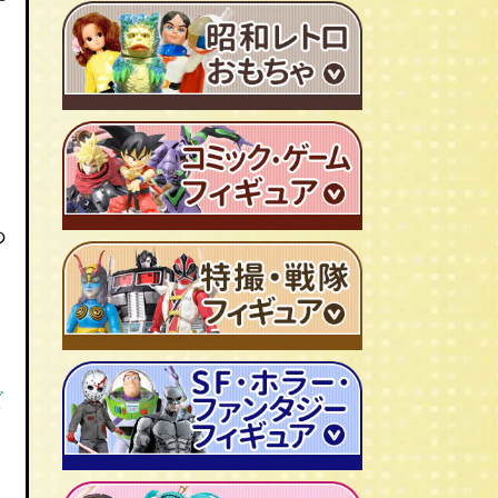
ー
ＴＶアニメ作品 1980年代
特撮・戦隊 TV番組 1960年代
特撮・戦隊 TV番組 1970年代
超合金・DX超合金
ブリキおもちゃ
あ
ソフビ
広告ノベルティグッズ
ジャンボマシンダー
ワンピース/ONE PIECE
キャラクター消しゴム
ジョジョの奇妙な冒険
ビックリマンシール
聖闘士聖矢
ダイアクロン
ズ
キン肉マン
変身サイボーグ
ドラゴンボール
仮面ライダー
昭和レトロなミニカー
北斗の拳
ウルトラマン・怪獣
ミクロマン
ルパン三世
ゴジラ