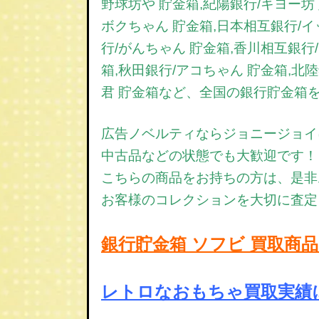
野球坊や 貯金箱,紀陽銀行/キヨー坊
ボクちゃん 貯金箱,日本相互銀行/イ
行/がんちゃん 貯金箱,香川相互銀行
箱,秋田銀行/アコちゃん 貯金箱,北
君 貯金箱など、全国の銀行貯金箱
広告ノベルティならジョニージョイ
中古品などの状態でも大歓迎です！
こちらの商品をお持ちの方は、是非
お客様のコレクションを大切に査定
銀行貯金箱 ソフビ 買取商
レトロなおもちゃ買取実績