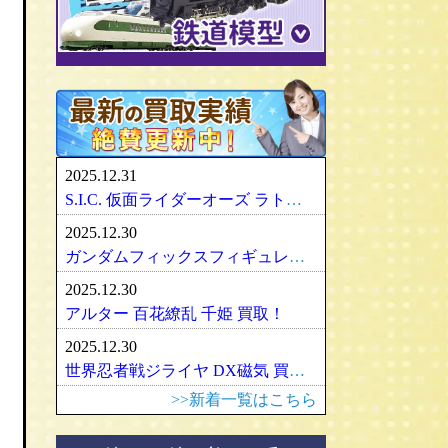
パリセイズ/PALISADES
ミニチャンプス
化物語・偽物語
ULTRA-ACT
リカちゃん
メズコ/MEZCO
hpiレーシング
ガンダム/GUNDAM
百花繚乱
SDX
バービー
プレイアーツ/PLAY ARTS
ノレブ/NOREV
ゾイド/ZOIDS
内藤ルネ/ルネドール
マスターレプリカ/MR
京商/KYOSHO
マクロス/MACROSS
シルバニアファミリー
RAH
ダイヤペット/Diapet
アーマード・コア
マドレーヌちゃん
VCD
アオシマ / DISM
アルター/ALTER
スーパーロボット大戦
カトー/KATO
ベアブリック・BE＠RBRICK
ブラーゴ/Bburago
グッドスマイルカンパニー
フレームアームズ/ガール
トミックス/TOMIX
2025.12.31
ヘルパ/herpa
マックスファクトリー
魔神英雄伝ワタル
ﾏｲｸﾛｴｰｽ/MICRO ACE
S.I.C. 仮面ライダーオーズ ラトラーターコンボ買取
大盛屋 ミクロペット
壽屋/コトブキヤ
車・バイク
ｸﾞﾘｰﾝﾏｯｸｽ/GREENMAX
2025.12.30
イクソ/IXO
グリフォンエンタープライズ
戦車・軍用機・軍艦
ボークス/ＶＯＬＫＳ
天賞堂/Tenshodo
ガンダムフィックスフィギュレーション GFF おまとめ買取！
ﾋﾞｰﾋﾞｰｱｰﾙ/BBR
フリーイング/FREEing
旅客機/飛行機
メディコムトイ
ワールド工芸
2025.12.30
やまと/YAMATO
船・ボート
セキグチ
Bトレインショーティー
アルター 百花繚乱 千姫 買取！
ダイキ工業/DAIKI
建築物
ペットワークス/PetWORKs
モデモ/MODEMO
2025.12.30
デコトラ
やまと/YAMATO
エンドウ/TER
アメリカ車
世界忍者戦ジライヤ DX磁気 買取！
ミニ四駆
ママチャップトイ
ピノチオ模型
イタリア車
>>新着一覧はこちら
オビツドール/OBITSU
ムサシノモデル
イギリス車
マテル/Mattel
アマミヤ/奄美屋
ドイツ車