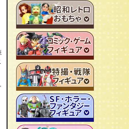
ＴＶアニメ作品 1980年代
特撮・戦隊 TV番組 1960年代
特撮・戦隊 TV番組 1970年代
超合金・DX超合金
亜
ブリキおもちゃ
こ
ソフビ
広告ノベルティグッズ
ジャンボマシンダー
ワンピース/ONE PIECE
ご
キャラクター消しゴム
ジョジョの奇妙な冒険
ビックリマンシール
聖闘士聖矢
ダイアクロン
キン肉マン
変身サイボーグ
ドラゴンボール
仮面ライダー
昭和レトロなミニカー
北斗の拳
ウルトラマン・怪獣
ミクロマン
ルパン三世
ゴジラ