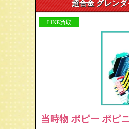
超合金 グレンダ
LINE買取
当時物 ポピー ポピ