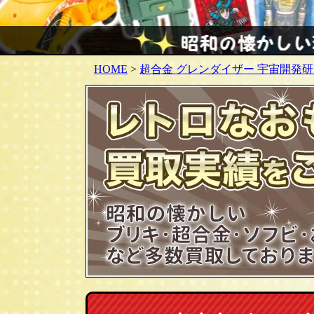
HOME
>
超合金 グレンダイザー 宇宙開発研