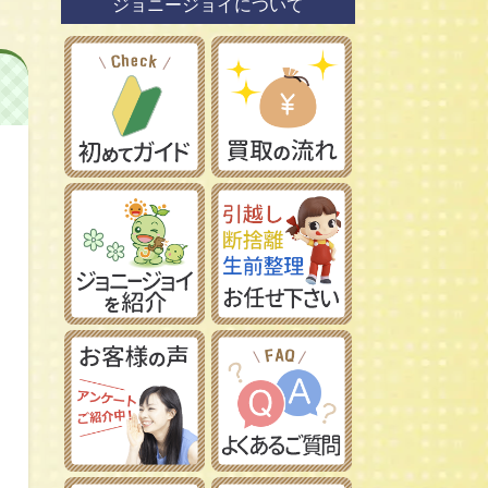
ジョニージョイについて
鉄道模型社
日本車
タミヤ/田宮模型
レーマン/LGB
フランス車
ハセガワ/長谷川製作所
フジミ模型/FUJIMI
アオシマ/青島文化教材社
イマイ/IMAI /今井科学
Ｎゲージ
コトブキヤ/壽屋
ＨＯゲージ
イタレリ/ITALERI
Ｚゲージ
レベル/Revell
車両パーツ
ストラクチャー
Ｇゲージ
Ｏゲージ