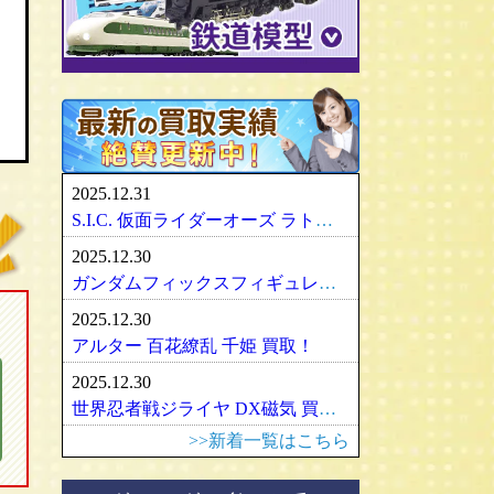
パリセイズ/PALISADES
ミニチャンプス
化物語・偽物語
ULTRA-ACT
リカちゃん
メズコ/MEZCO
hpiレーシング
ガンダム/GUNDAM
百花繚乱
SDX
バービー
プレイアーツ/PLAY ARTS
ノレブ/NOREV
ゾイド/ZOIDS
内藤ルネ/ルネドール
マスターレプリカ/MR
京商/KYOSHO
マクロス/MACROSS
シルバニアファミリー
RAH
ダイヤペット/Diapet
アーマード・コア
マドレーヌちゃん
VCD
アオシマ / DISM
アルター/ALTER
スーパーロボット大戦
カトー/KATO
ベアブリック・BE＠RBRICK
ブラーゴ/Bburago
グッドスマイルカンパニー
フレームアームズ/ガール
トミックス/TOMIX
2025.12.31
ヘルパ/herpa
マックスファクトリー
魔神英雄伝ワタル
ﾏｲｸﾛｴｰｽ/MICRO ACE
S.I.C. 仮面ライダーオーズ ラトラーターコンボ買取
大盛屋 ミクロペット
壽屋/コトブキヤ
車・バイク
ｸﾞﾘｰﾝﾏｯｸｽ/GREENMAX
2025.12.30
イクソ/IXO
グリフォンエンタープライズ
戦車・軍用機・軍艦
ボークス/ＶＯＬＫＳ
天賞堂/Tenshodo
ガンダムフィックスフィギュレーション GFF おまとめ買取！
ﾋﾞｰﾋﾞｰｱｰﾙ/BBR
フリーイング/FREEing
旅客機/飛行機
メディコムトイ
ワールド工芸
2025.12.30
やまと/YAMATO
船・ボート
セキグチ
Bトレインショーティー
アルター 百花繚乱 千姫 買取！
ダイキ工業/DAIKI
建築物
ペットワークス/PetWORKs
モデモ/MODEMO
2025.12.30
デコトラ
やまと/YAMATO
エンドウ/TER
アメリカ車
世界忍者戦ジライヤ DX磁気 買取！
ミニ四駆
ママチャップトイ
ピノチオ模型
イタリア車
>>新着一覧はこちら
オビツドール/OBITSU
ムサシノモデル
イギリス車
マテル/Mattel
アマミヤ/奄美屋
ドイツ車