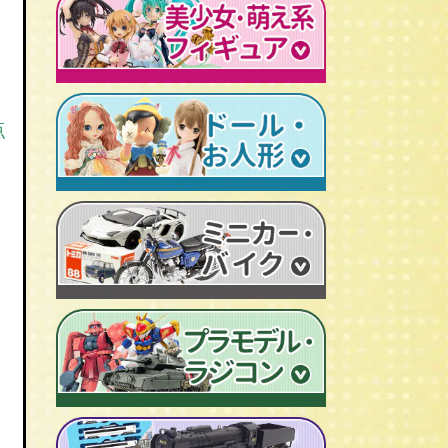
レトロプラモデル
鉄人28号
人造人間キカイダー
旧トランスフォーマー
新世紀エヴァンゲリオン
牙狼-GARO
スターウォーズ
ビンテージ セルロイド人形
AKIRA/アキラ
機動戦士ガンダム
アイアンマン/IRON MAN
仮面ライダーカード
ドラゴンクエスト
マジンガーＺ
プレデター/PREDATOR
ファイナルファンタジー/FF
ゲッターロボ
点
エイリアン/ALIEN
トランスフォーマー
ターミネーター
セーラームーン
マクロス
マルサン/MARUSAN
ロボコップ
初音ミク
メタルヒーローシリーズ
ブルマァク/BULLMARK
バットマン
P.O.P
魔法少女まどか☆マギカ
スーパー戦隊
ポピー/POPY
グレムリン
RAH
フェイト/Fate
旧タカラ/TAKARA
バイオハザード
CCP キン肉マン
武装神姫
ブライス/Blythe
旧バンダイ/BANDAI
ディズニー
超像可動
魔法少女リリカルなのは
プーリップ/Pullip
タカトクトイス/T.T
リビングデッドドールズ/LDD
聖闘士聖衣神話
艦隊これくしょん -艦これ-
超合金魂
スーパードルフィー/ドルフィードリーム
中嶋製作所
Figuarts/フィギュアーツ
けいおん！
ROBOT魂
アゾンドール/AZONE
ヨネザワ/米澤玩具
ワールドコレクタブル
すーぱーそに子
RAH
モモコ/momoko
トミカ/TOMICA
プレイモービル
一騎当千
マスターピース
ハイブリッドアクティブ/HAF
ホットトイズ/HOT TOYS
オートアート/AUTOart
東方Project
M1号
えっくす☆きゅーと
サイドショウ/SIDE SHOW
エブロ/EBBRO
涼宮ハルヒの憂鬱
S.H.モンスターアーツ
ピュアニーモ